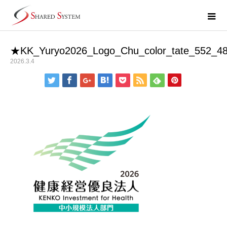
★KK_Yuryo2026_Logo_Chu_color_tate_552_4
2026.3.4