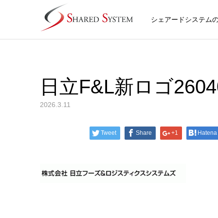
シェアードシステム
日立F&L新ロゴ26040
2026.3.11
Tweet
Share
+1
Hatena