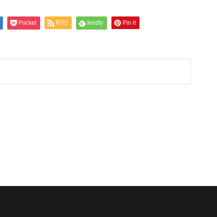
Pocket
RSS
feedly
Pin it