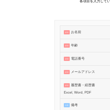
各項目を入力してい
お名前
必須
年齢
必須
電話番号
必須
メールアドレス
必須
履歴書・経歴書
必須
Excel, Word, PDF
備考
任意