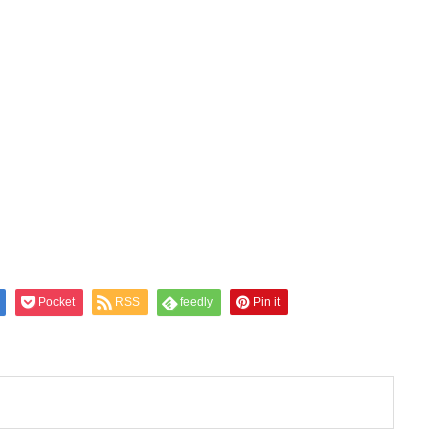
Pocket
RSS
feedly
Pin it