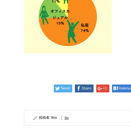
Tweet
Share
+1
Hatena
投稿者:
Itou