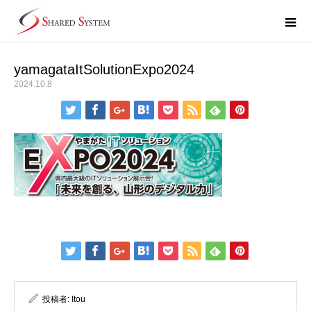
yamagataItSolutionExpo2024
2024.10.8
投稿者:
Itou