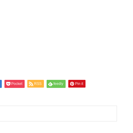
Pocket
RSS
feedly
Pin it