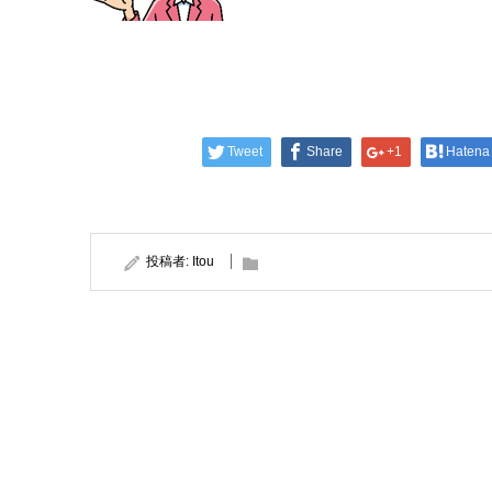
Tweet
Share
+1
Hatena
投稿者:
Itou