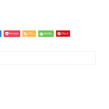
Pocket
RSS
feedly
Pin it