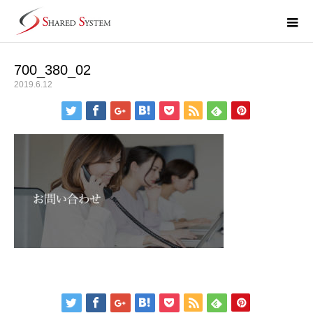
700_380_02
2019.6.12