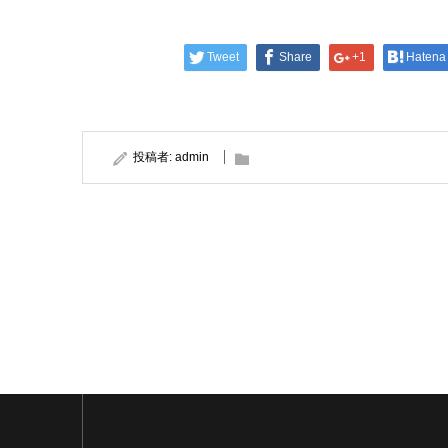
Tweet
Share
+1
Hatena
投稿者:
admin