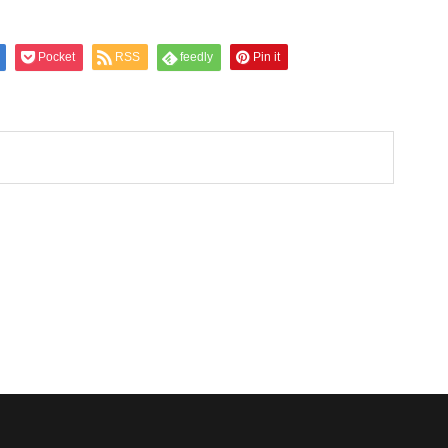
Pocket
RSS
feedly
Pin it