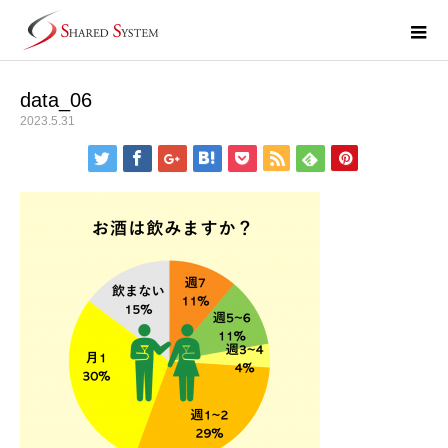
data_06
2023.5.31